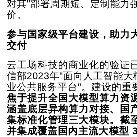
对其"部署周期短、定制能力
价。
参与国家级平台建设，助力
交付
云工场科技的商业化的验证
信部2023年"面向人工智能
业公共服务平台"。建设的重
焦于提升全国大模型算力资
涵盖底层异构算力对接、国
集标准化管理三大模块。截
并集成覆盖国内主流大模型 30