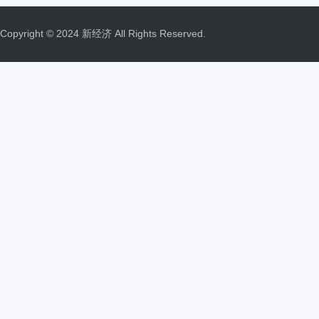
Copyright © 2024 新经济 All Rights Reserved.