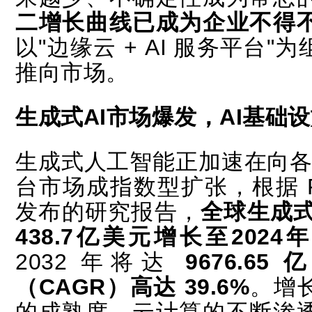
二增长曲线已成为企业不得
以"边缘云 + AI 服务平台
推向市场。
生成式AI市场爆发，AI基础
生成式人工智能正加速在向各行
台市场成指数型扩张，根据 Fortune
发布的研究报告，
全球生成式
438.7亿美元增长至2024年
2032 年将达
9676.6
（CAGR）高达 39.6%
。增