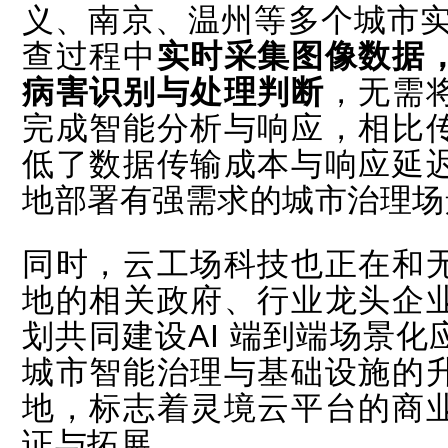
义、南京、温州等多个城市实
查过程中
实时采集图像数据
病害识别与处理判断
，无需
完成智能分析与响应，相比
低了数据传输成本与响应延
地部署有强需求的城市治理场
同时，云工场科技也正在和
地的相关政府、行业龙头企
划共同建设AI 端到端场景
城市智能治理与基础设施的
地，标志着灵境云平台的商
证与拓展。