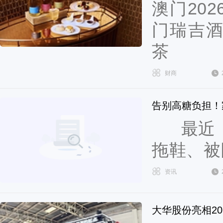
澳门202
门瑞吉
茶
财商
告别高糖负担！
最近，
拖鞋、被
资讯
大华股份亮相2