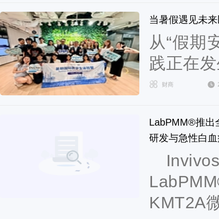
当暑假遇见未来
从“假期
践正在发
财商
LabPMM®推出
研发与急性白血
Invi
LabP
KMT2A