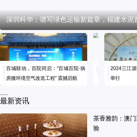
深圳科华：谱写绿色运输新篇章，福建水泥
百城联动，百院同启：“百城百院·病
DFA 亚洲最具影
2024三江
房微环境空气改造工程” 震撼启航
举行
最新资讯
茶香雅韵：澳门瑞
验