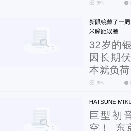
资讯
新眼镜戴了一周
米瞳距误差
32岁的
因长期
本就负荷
资讯
HATSUNE MIK
巨型初
空！ 东